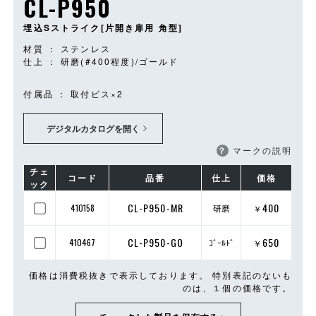
CL-P950
埋込Sストライク[片開き扉用 角型]
材質 ： ステンレス
仕上 ： 研磨(#400程度)/ゴールド
付属品 ： 取付ビス×2
デジタルカタログを開く
？
マークの説明
チェ
コード
品番
仕上
価格
ック
CL-P950-MR
400
410158
研磨
￥
CL-P950-GO
650
410467
ｺﾞｰﾙﾄﾞ
￥
価格は消費税抜きで表示しております。 特別表記のないも
のは、１個の価格です。