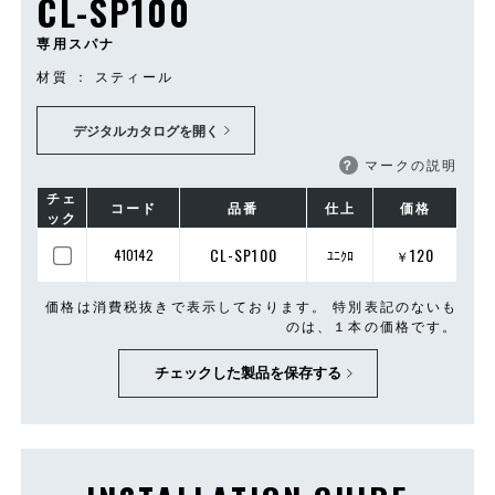
CL-SP100
専用スパナ
材質 ： スティール
デジタルカタログを開く
？
マークの説明
チェ
コード
品番
仕上
価格
ック
CL-SP100
120
410142
ﾕﾆｸﾛ
￥
価格は消費税抜きで表示しております。 特別表記のないも
のは、１本の価格です。
チェックした製品を保存する