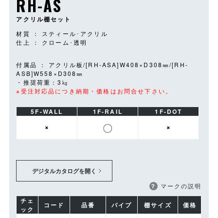
RH-AS
アクリル棚セット
材質 ： スティール･アクリル
仕上 ： クローム･透明
付属品 ： アクリル板/[RH-ASA]W408×D308㎜/[RH-
ASB]W558×D308㎜
・推奨荷重：3㎏
※受注対応品につき納期・価格はお問合せ下さい。
5F-WALL
1F-RAIL
1F-DOT
×
〇
×
デジタルカタログを開く
？
マークの説明
チェ
コード
品番
パイプ
棚サイズ
価格
ック