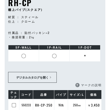
RH-CP
棚上パイプ(スクエア)
材質 ： スティール
仕上 ： クローム
付属品 ： 貼付パッキン×2
・推奨荷重：2㎏
5F-WALL
1F-RAIL
1F-DOT
〇
〇
×
デジタルカタログを開く
？
マークの説明
チェ
コード
品番
パイプ
サイズ:L
価格
ック
RH-CP-250
3,450
550233
16角
250㎜
￥