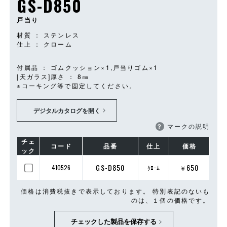
GS-D850
戸当り
材質 ： ステンレス
仕上 ： クローム
付属品 ： ゴムクッション×1,戸当りゴム×1
[天ガラス]厚さ ： 8㎜
※コーキング等で固定してください。
デジタルカタログを開く
？
マークの説明
チェ
コード
品番
仕上
価格
ック
GS-D850
650
410526
ｸﾛｰﾑ
￥
価格は消費税抜きで表示しております。 特別表記のないも
のは、１個の価格です。
チェックした製品を保存する