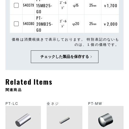
ｺﾞｰﾙ
15MB25-
1,700
540379
φ15
25㎜
￥
ﾄﾞ
GO
PT-
ｺﾞｰﾙ
20MB25-
2,000
540380
φ20
25㎜
￥
ﾄﾞ
GO
価格は消費税抜きで表示しております。 特別表記のないも
のは、１個の価格です。
チェックした製品を保存する
Related Items
関連商品
PT-LC
全ネジ
PT-MW