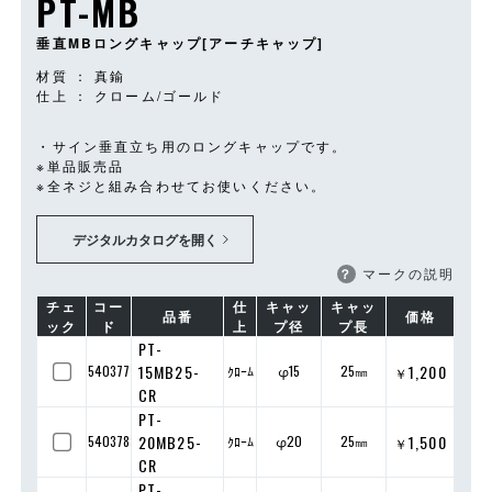
PT-MB
垂直MBロングキャップ[アーチキャップ]
材質 ： 真鍮
仕上 ： クローム/ゴールド
・サイン垂直立ち用のロングキャップです。
※単品販売品
※全ネジと組み合わせてお使いください。
デジタルカタログを開く
？
マークの説明
チェ
コー
仕
キャッ
キャッ
品番
価格
ック
ド
上
プ径
プ長
PT-
15MB25-
1,200
540377
ｸﾛｰﾑ
φ15
25㎜
￥
CR
PT-
20MB25-
1,500
540378
ｸﾛｰﾑ
φ20
25㎜
￥
CR
PT-