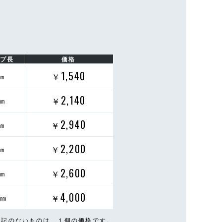
ップ長
価格
1,540
㎜
￥
2,140
㎜
￥
2,940
㎜
￥
2,200
㎜
￥
2,600
㎜
￥
4,000
0㎜
￥
表記のないものは、１個の価格です。