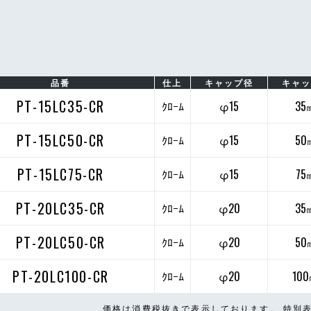
品番
仕上
キャップ径
キャ
PT-15LC35-CR
ｸﾛｰﾑ
φ15
35
PT-15LC50-CR
ｸﾛｰﾑ
φ15
50
PT-15LC75-CR
ｸﾛｰﾑ
φ15
75
PT-20LC35-CR
ｸﾛｰﾑ
φ20
35
PT-20LC50-CR
ｸﾛｰﾑ
φ20
50
PT-20LC100-CR
ｸﾛｰﾑ
φ20
10
価格は消費税抜きで表示しております。 特別